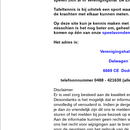
Tafeltennis is bij uitstek een sport w
de krachten met elkaar kunnen meten
Op deze site kun je kennis maken met
misschien is het nog beter om, geheel 
komen op één van onze
speelavonde
Het adres is:
Verenigingshal
Dalwagen
6669 CE Dod
telefoonnummer 0488 - 421630 (all
Disclaimer.
Er is veel zorg besteed aan de kwaliteit 
Desondanks is het mogelijk dat er informa
onvolledig of verouderd is. Indien je derge
je dan zo vriendelijk zijn dit ons te melde
sturen of het melden bij jouw bezoek op
Aan de informatie kunnen geen rechten 
ons het recht voor wijzigingen aan te bren
voor de gevolgen van het gebruik van de 