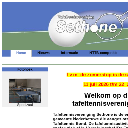
Home
Nieuws
Informatie
NTTB-competitie
Fotohoek
I.v.m. de zomerstop is de 
11 juli 2026 t/m 22
Welkom op de
tafeltennisveren
Speelzaal
Tafeltennisvereniging Sethone is de en
gemeente Nederbetuwe die aangesloten
Tafeltennis Bond. De tafeltennisactivi
spelen zich af in Verenigingshal 'De E